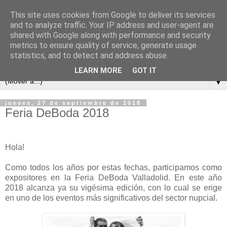
This site uses cookies from Google to deliver its services
and to analyze traffic. Your IP address and user-agent are
shared with Google along with performance and security
metrics to ensure quality of service, generate usage
statistics, and to detect and address abuse.
LEARN MORE
GOT IT
▼
jueves, 27 de septiembre de 2018
Feria DeBoda 2018
Hola!
Como todos los años por estas fechas, participamos como
expositores en la Feria DeBoda Valladolid. En este año
2018 alcanza ya su vigésima edición, con lo cual se erige
en uno de los eventos más significativos del sector nupcial.