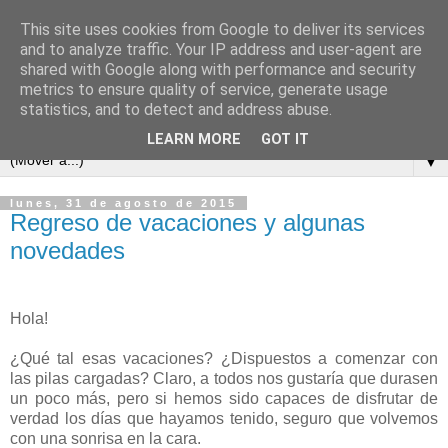
This site uses cookies from Google to deliver its services
and to analyze traffic. Your IP address and user-agent are
shared with Google along with performance and security
metrics to ensure quality of service, generate usage
statistics, and to detect and address abuse.
LEARN MORE
GOT IT
▼
lunes, 31 de agosto de 2015
Regreso de vacaciones y algunas
novedades
Hola!
¿Qué tal esas vacaciones? ¿Dispuestos a comenzar con
las pilas cargadas? Claro, a todos nos gustaría que durasen
un poco más, pero si hemos sido capaces de disfrutar de
verdad los días que hayamos tenido, seguro que volvemos
con una sonrisa en la cara.