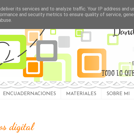
eliver its services and to analyze traffic. Your IP address and 
ormance and security metrics to ensure quality of service, gen
abuse.
ENCUADERNACIONES
MATERIALES
SOBRE MI
s digital