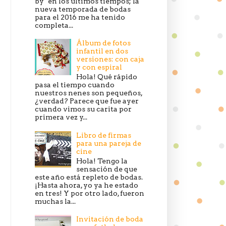
by" en los últimos tiempos; la
nueva temporada de bodas
para el 2016 me ha tenido
completa...
Álbum de fotos
infantil en dos
versiones: con caja
y con espiral
Hola! Qué rápido
pasa el tiempo cuando
nuestros nenes son pequeños,
¿verdad? Parece que fue ayer
cuando vimos su carita por
primera vez y...
Libro de firmas
para una pareja de
cine
Hola! Tengo la
sensación de que
este año está repleto de bodas.
¡Hasta ahora, yo ya he estado
en tres! Y por otro lado, fueron
muchas la...
Invitación de boda