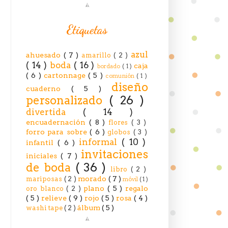
Etiquetas
azul
ahuesado
( 7 )
amarillo
( 2 )
( 14 )
boda
( 16 )
caja
bordado
( 1 )
( 6 )
cartonnage
( 5 )
comunión
( 1 )
diseño
cuaderno
( 5 )
personalizado
( 26 )
divertida
( 14 )
encuadernación
( 8 )
flores
( 3 )
forro para sobre
( 6 )
globos
( 3 )
informal
( 10 )
infantil
( 6 )
invitaciones
iniciales
( 7 )
de boda
( 36 )
libro
( 2 )
morado
( 7 )
mariposas
( 2 )
móvil
( 1 )
plano
( 5 )
regalo
oro blanco
( 2 )
( 5 )
relieve
( 9 )
rojo
( 5 )
rosa
( 4 )
álbum
( 5 )
washi tape
( 2 )