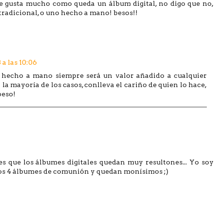
 me gusta mucho como queda un álbum digital, no digo que no,
radicional, o uno hecho a mano! besos!!
 a las 10:06
o hecho a mano siempre será un valor añadido a cualquier
 la mayoría de los casos, conlleva el cariño de quien lo hace,
beso!
s que los álbumes digitales quedan muy resultones... Yo soy
hos 4 álbumes de comunión y quedan monísimos ;)